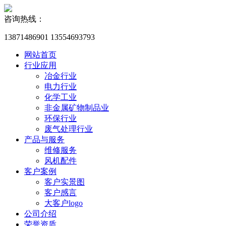
咨询热线：
13871486901 13554693793
网站首页
行业应用
冶金行业
电力行业
化学工业
非金属矿物制品业
环保行业
废气处理行业
产品与服务
维修服务
风机配件
客户案例
客户实景图
客户感言
大客户logo
公司介绍
荣誉资质